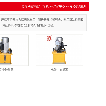
斤顶
您的当前位置：
首 页
>>
产品中心
>>
电动小流量泵
筋
，严格实行预应力精细化施工，积极开展桥梁预应力施工跟踪检测和
，保证桥梁结构的安全和持久性的根本途径。
泵
泵
泵
机
机
动小流量泵
电动小流量泵
拌机
管机
管机
油泵