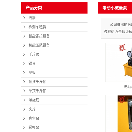
产品分类
电动小流量泵
缆索
公司推出的预
检测车租赁
过程验收是保证
智能张拉设备
智能压浆设备
千斤顶
锚具
垫板
顶推千斤顶
电动
单顶千斤顶
螺旋筋
夹片
真空泵
螺杆泵