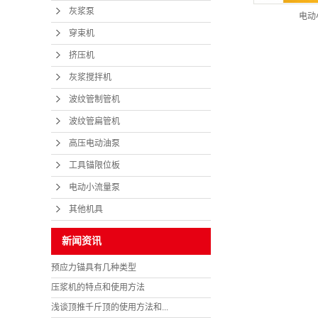
灰浆泵
电动
穿束机
挤压机
灰浆搅拌机
波纹管制管机
波纹管扁管机
高压电动油泵
工具锚限位板
电动小流量泵
其他机具
新闻资讯
预应力锚具有几种类型
压浆机的特点和使用方法
浅谈顶推千斤顶的使用方法和...