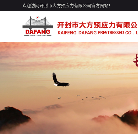
欢迎访问开封市大方预应力有限公司官方网站！