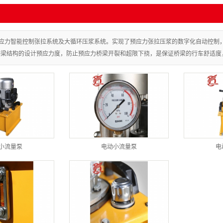
单顶千
螺旋
应力智能控制张拉系统及大循环压浆系统。实现了预应力张拉压浆的数字化自动控制
夹片
桥梁结构的设计预应力度，防止预应力桥梁开裂和超限下挠，是保证桥梁的行车舒适度
真空
螺杆
灰浆
穿束
挤压
小流量泵
电动小流量泵
电
灰浆搅
波纹管制
波纹管扁
高压电动