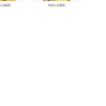
工具锚限
小流量泵
电动小流量泵
电动小流
其他机