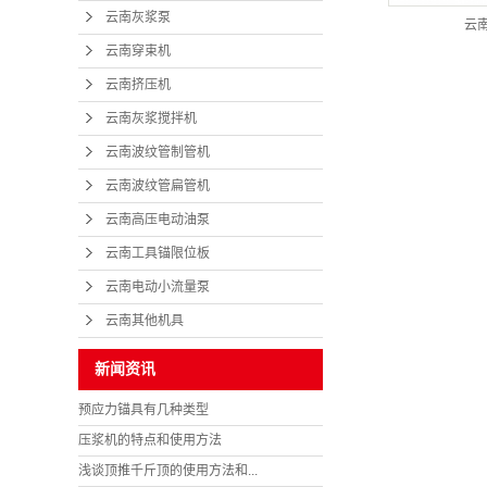
云南灰浆泵
云
云南穿束机
云南挤压机
云南灰浆搅拌机
云南波纹管制管机
云南波纹管扁管机
云南高压电动油泵
云南工具锚限位板
云南电动小流量泵
云南其他机具
新闻资讯
预应力锚具有几种类型
压浆机的特点和使用方法
浅谈顶推千斤顶的使用方法和...