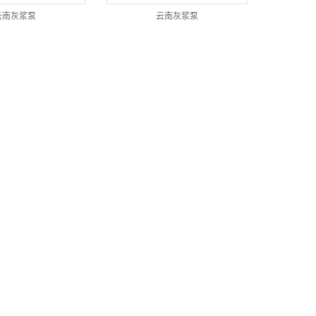
限位板
云南灰浆泵
云南灰浆泵
流量泵
机具