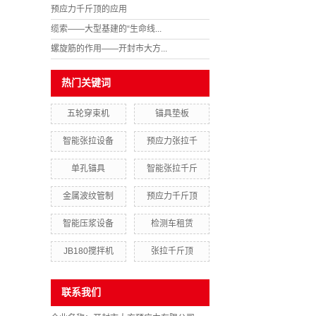
预应力千斤顶的应用
缆索——大型基建的“生命线...
螺旋筋的作用——开封市大方...
热门关键词
五轮穿束机
锚具垫板
智能张拉设备
预应力张拉千
单孔锚具
智能张拉千斤
金属波纹管制
预应力千斤顶
智能压浆设备
检测车租赁
JB180搅拌机
张拉千斤顶
联系我们